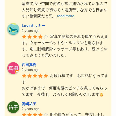
清潔で広い空間で何名か常に施術されているので
人見知り気質で初めての場所苦手な方でも行きや
すい整骨院だと思
...
read more
Loveミッキー
2 years ago
写真で姿勢の歪みを観てもらえま
す。ウォーターベットやトルマリンも癒されま
す。別に眼精疲労マッサージ等もあり、続けてや
ってみようと思いました。
西田真樹
2 years ago
お疲れ様です　お世話になってま
す
おかげさまで　何度も腰のピンチを救ってもらっ
てます　今後も　よろしくお願いいたします
高嶋祐子
2 years ago
肘の痛みがあって、来院しまし