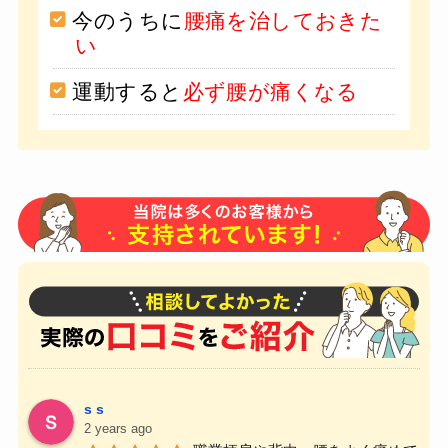
今のうちに
腰痛を治しておきた
い
運動すると
必ず腰が痛くなる
s s
2 years ago