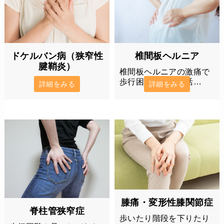
椎間板ヘルニア
ドケルバン病（狭窄性
腱鞘炎）
椎間板ヘルニアの激痛で
歩行困難、日常生活…
詳細をみる
詳細をみる
膝痛・変形性膝関節症
脊柱管狭窄症
歩いたり階段を下りたり