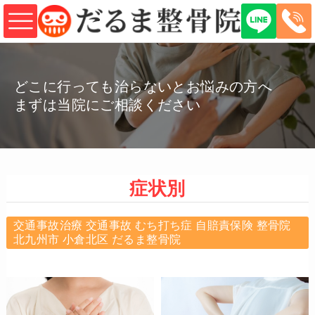
どこに行っても治らないとお悩みの方へ
まずは当院にご相談ください
症状別
交通事故治療 交通事故 むち打ち症 自賠責保険 整骨院
北九州市 小倉北区 だるま整骨院