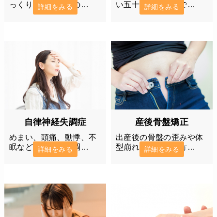
い五十肩・四十肩で…
っくり腰でお悩みの…
詳細をみる
詳細をみる
自律神経失調症
産後骨盤矯正
めまい、頭痛、動悸、不
出産後の骨盤の歪みや体
眠など自律神経失調…
型崩れにお悩みの方…
詳細をみる
詳細をみる