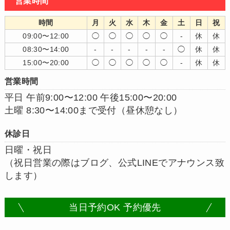
営業時間
時間
月
火
水
木
金
土
日
祝
09:00〜12:00
◯
◯
◯
◯
◯
-
休
休
08:30〜14:00
-
-
-
-
-
◯
休
休
15:00〜20:00
◯
◯
◯
◯
◯
-
休
休
営業時間
平日 午前9:00〜12:00 午後15:00〜20:00
土曜 8:30〜14:00まで受付（昼休憩なし）
休診日
日曜・祝日
（祝日営業の際はブログ、公式LINEでアナウンス致
します）
当日予約OK 予約優先