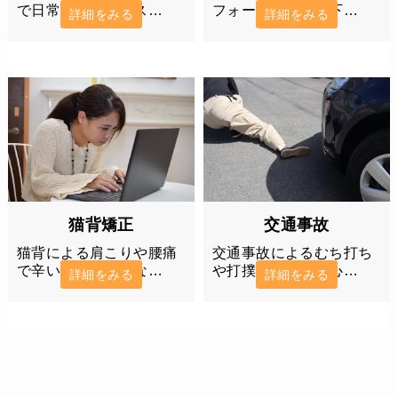
で日常生活が辛いス…
フォーマンスが低下…
詳細をみる
詳細をみる
猫背矯正
交通事故
猫背による肩こりや腰痛
交通事故によるむち打ち
で辛い…そんなあな…
や打撲で後遺症が心…
詳細をみる
詳細をみる