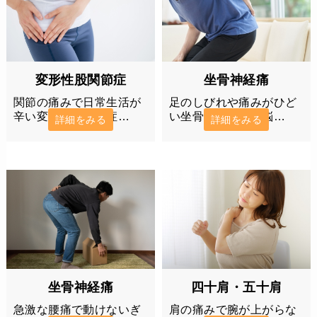
変形性股関節症
坐骨神経痛
関節の痛みで日常生活が
足のしびれや痛みがひど
辛い変形性股関節症…
い坐骨神経痛でお悩…
詳細をみる
詳細をみる
四十肩・五十肩
坐骨神経痛
肩の痛みで腕が上がらな
急激な腰痛で動けないぎ