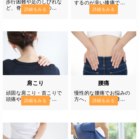
歩行困難や足のしびれな
するのが辛い膝痛で…
ど、脊柱管狭窄症の…
詳細をみる
詳細をみる
肩こり
腰痛
頑固な肩こり・首こりで
慢性的な腰痛でお悩みの
頭痛やめまいも…そ…
方へ。当院では、腰…
詳細をみる
詳細をみる