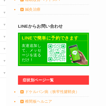
鍼灸治療
LINEからお問い合わせ
LINEで簡単に予約できます
友達追加し
て、メッセ
ージを送る
だけ！
症状別ページ一覧
ドケルバン病（狭窄性腱鞘炎）
椎間板ヘルニア