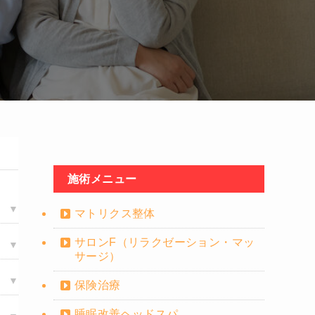
施術メニュー
マトリクス整体
サロンF（リラクゼーション・マッ
サージ）
保険治療
睡眠改善ヘッドスパ