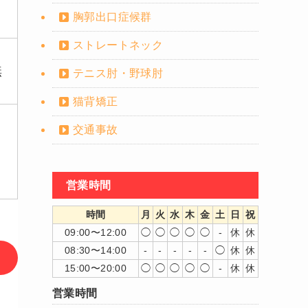
胸郭出口症候群
ストレートネック
無
テニス肘・野球肘
猫背矯正
交通事故
よ
営業時間
時間
月
火
水
木
金
土
日
祝
09:00〜12:00
◯
◯
◯
◯
◯
-
休
休
08:30〜14:00
-
-
-
-
-
◯
休
休
15:00〜20:00
◯
◯
◯
◯
◯
-
休
休
営業時間