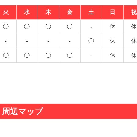
火
水
木
金
土
日
祝
◯
◯
◯
◯
-
休
休
-
-
-
-
◯
休
休
◯
◯
◯
◯
-
休
休
周辺マップ