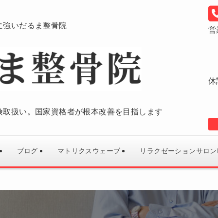
に強いだるま整骨院
営
休
険取扱い。国家資格者が根本改善を目指します
ブログ
マトリクスウェーブ
リラクゼーションサロン