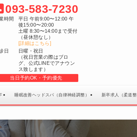
093-583-7230
業時間
平日 午前9:00〜12:00 午
後15:00〜20:00
土曜 8:30〜14:00まで受付
（昼休憩なし）
[詳細はこちら]
診日
日曜・祝日
（祝日営業の際はブロ
グ、公式LINEでアナウン
ス致します）
当日予約OK
予約優先
F
睡眠改善ヘッドスパ（自律神経調整）
新卒求人（柔道整