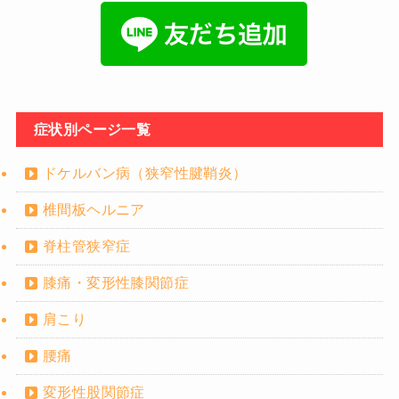
症状別ページ一覧
ドケルバン病（狭窄性腱鞘炎）
椎間板ヘルニア
脊柱管狭窄症
膝痛・変形性膝関節症
肩こり
腰痛
変形性股関節症