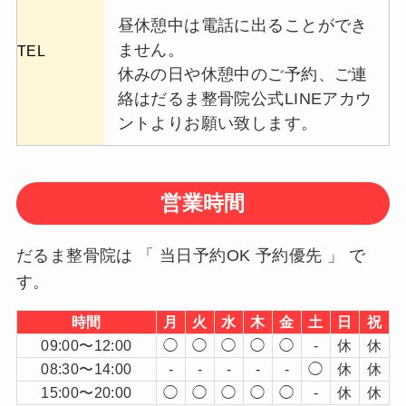
昼休憩中は電話に出ることができ
ません。
TEL
休みの日や休憩中のご予約、ご連
絡はだるま整骨院公式LINEアカウ
ントよりお願い致します。
営業時間
だるま整骨院は 「 当日予約OK 予約優先 」 で
す。
時間
月
火
水
木
金
土
日
祝
09:00〜12:00
◯
◯
◯
◯
◯
-
休
休
08:30〜14:00
-
-
-
-
-
◯
休
休
15:00〜20:00
◯
◯
◯
◯
◯
-
休
休