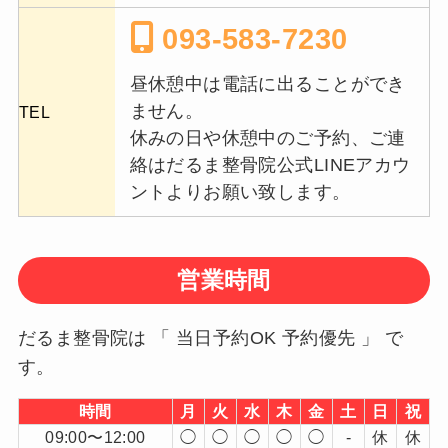
093-583-7230
昼休憩中は電話に出ることができ
ません。
TEL
休みの日や休憩中のご予約、ご連
絡はだるま整骨院公式LINEアカウ
ントよりお願い致します。
営業時間
だるま整骨院は 「 当日予約OK 予約優先 」 で
す。
時間
月
火
水
木
金
土
日
祝
09:00〜12:00
◯
◯
◯
◯
◯
-
休
休