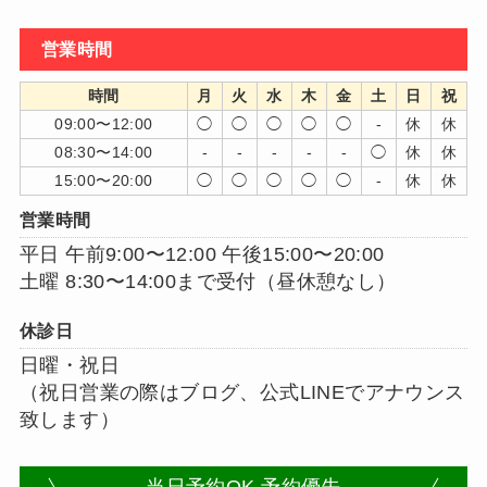
営業時間
時間
月
火
水
木
金
土
日
祝
09:00〜12:00
◯
◯
◯
◯
◯
-
休
休
08:30〜14:00
-
-
-
-
-
◯
休
休
15:00〜20:00
◯
◯
◯
◯
◯
-
休
休
営業時間
平日 午前9:00〜12:00 午後15:00〜20:00
土曜 8:30〜14:00まで受付（昼休憩なし）
休診日
日曜・祝日
（祝日営業の際はブログ、公式LINEでアナウンス
致します）