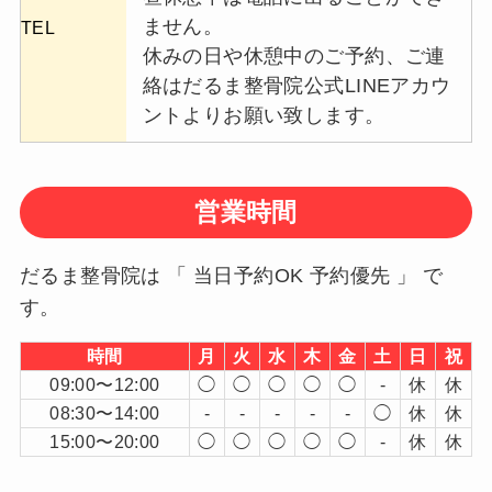
ません。
TEL
休みの日や休憩中のご予約、ご連
絡はだるま整骨院公式LINEアカウ
ントよりお願い致します。
営業時間
だるま整骨院は 「 当日予約OK 予約優先 」 で
す。
時間
月
火
水
木
金
土
日
祝
09:00〜12:00
◯
◯
◯
◯
◯
-
休
休
08:30〜14:00
-
-
-
-
-
◯
休
休
15:00〜20:00
◯
◯
◯
◯
◯
-
休
休